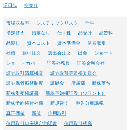
逆日歩
空売り
市場収益率
システミックリスク
仕手
指定替え
指定なし
仕手株
品受け
品貸料
品渡し
資本コスト
資本準備金
借名取引
社債
週中注文
週出会注文
出金
ショート
ショート カバー
証券外務員
証券金融会社
証券取引清算機関
証券取引等監視委員会
証券保管振替制度
証拠金
所属部
新株落ち
新株引受権証書
新株予約権証券（ワラント）
新株予約権付社債
新規建て
申告分離課税
真正価値
新値
信用取引
信用取引口座設定約諾書
信用取引残高