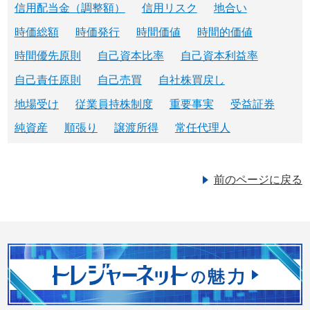
信用配当金（調整額）
信用リスク
地合い
時価総額
時価発行
時間価値
時間的価値
時間優先原則
自己資本比率
自己資本利益率
自己責任原則
自己売買
自社株買戻し
地場受け
従業員持株制度
重要事実
受益証券
純資産
順張り
譲渡所得
常任代理人
前のページに戻る