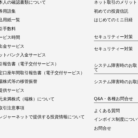
本人の確認書類について
ネット取引のメリット
券用語集
初めての投資信託
込用紙一覧
はじめてのミニ日経
引手数料
セキュリティー対策
ービス時間
出金サービス
セキュリティー対策
ットバンク入金サービス
引報告書（電子交付サービス）
システム障害時のお取
て
定口座年間取引報告書（電子交付サービス）
場株式等の移管振替
システム障害時のお取
提供サービス
Q&A・各種お問合せ
元未満株式（端株）について
取引注意事項
よくある質問
レジャーネットで提供する投資情報について
インボイス制度につい
お問合せ