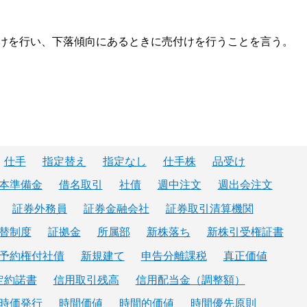
けを行い、下落傾向にあるときに売付けを行うことを言う。
仕手
指定替え
指定なし
仕手株
品受け
本準備金
借名取引
社債
週中注文
週出会注文
証券外務員
証券金融会社
証券取引清算機関
替制度
証拠金
所属部
新株落ち
新株引受権証書
予約権付社債
新規建て
申告分離課税
真正価値
定約諾書
信用取引残高
信用配当金（調整額）
時価発行
時間価値
時間的価値
時間優先原則