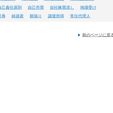
自己責任原則
自己売買
自社株買戻し
地場受け
証券
純資産
順張り
譲渡所得
常任代理人
前のページに戻