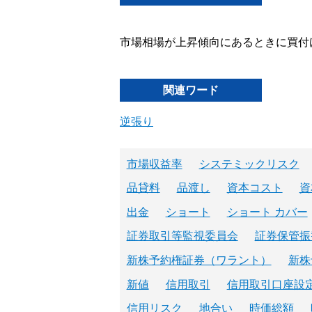
市場相場が上昇傾向にあるときに買付
関連ワード
逆張り
市場収益率
システミックリスク
品貸料
品渡し
資本コスト
資
出金
ショート
ショート カバー
証券取引等監視委員会
証券保管振
新株予約権証券（ワラント）
新株
新値
信用取引
信用取引口座設
信用リスク
地合い
時価総額