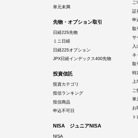
ご
単元未満
証
申
先物・オプション取引
取
日経225先物
サ
ミニ日経
入
日経225オプション
ネ
JPX日経インデックス400先物
取
特
投資信託
上
投資カテゴリ
ご
投信ランキング
単
投信商品
お
申込不可日
ト
NISA ジュニアNISA
NISA