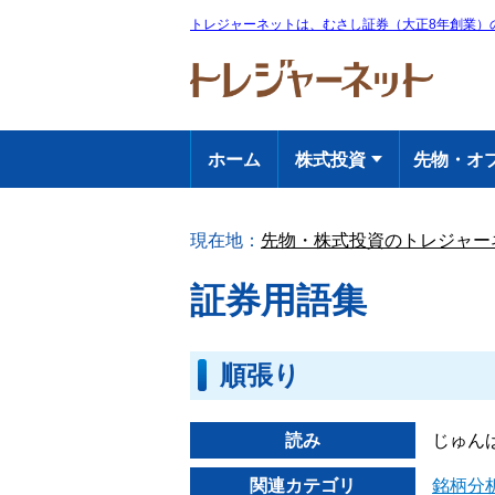
トレジャーネットは、
むさし証券（大正8年創業）
ホーム
株式投資
先物・オ
現在地：
先物・株式投資のトレジャー
証券用語集
順張り
読み
じゅん
関連カテゴリ
銘柄分