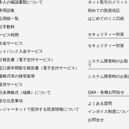
本人の確認書類について
ネット取引のメリット
券用語集
初めての投資信託
込用紙一覧
はじめてのミニ日経
引手数料
セキュリティー対策
ービス時間
出金サービス
セキュリティー対策
ットバンク入金サービス
引報告書（電子交付サービス）
システム障害時のお取
て
定口座年間取引報告書（電子交付サービス）
場株式等の移管振替
システム障害時のお取
提供サービス
Q&A・各種お問合せ
元未満株式（端株）について
取引注意事項
よくある質問
レジャーネットで提供する投資情報について
インボイス制度につい
お問合せ