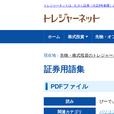
トレジャーネットは、
むさし証券（大正8年創業）
ホーム
株式投資
先物・オ
現在地：
先物・株式投資のトレジャー
証券用語集
PDFファイル
読み
ぴーで
関連カテゴリ
パソコ