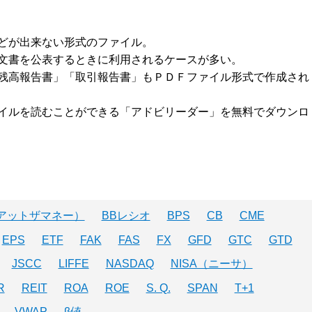
どが出来ない形式のファイル。
文書を公表するときに利用されるケースが多い。
残高報告書」「取引報告書」もＰＤＦファイル形式で作成され
イルを読むことができる「アドビリーダー」を無料でダウンロ
（アットザマネー）
BBレシオ
BPS
CB
CME
EPS
ETF
FAK
FAS
FX
GFD
GTC
GTD
JSCC
LIFFE
NASDAQ
NISA（ニーサ）
R
REIT
ROA
ROE
S. Q.
SPAN
T+1
VWAP
β値