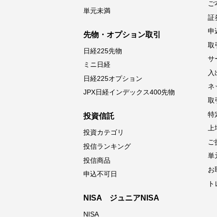
ご
単元未満
証
申
先物・オプション取引
取
日経225先物
サ
ミニ日経
入
日経225オプション
ネ
JPX日経インデックス400先物
取
特
投資信託
上
投資カテゴリ
ご
投信ランキング
単
投信商品
お
申込不可日
ト
NISA ジュニアNISA
NISA