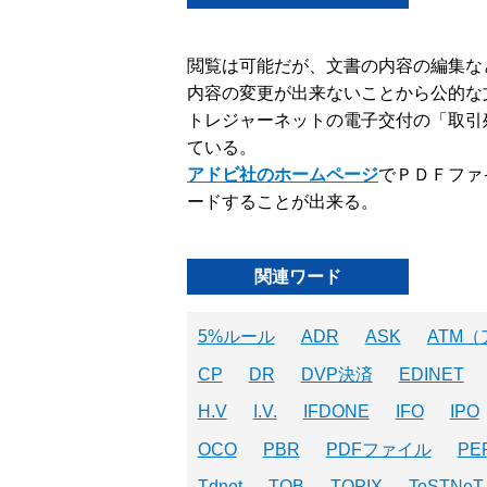
閲覧は可能だが、文書の内容の編集な
内容の変更が出来ないことから公的な
トレジャーネットの電子交付の「取引
ている。
アドビ社のホームページ
でＰＤＦファ
ードすることが出来る。
関連ワード
5%ルール
ADR
ASK
ATM
CP
DR
DVP決済
EDINET
H.V
I.V.
IFDONE
IFO
IPO
OCO
PBR
PDFファイル
PE
Tdnet
TOB
TOPIX
ToSTNeT