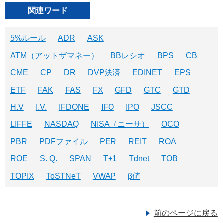
関連ワード
5%ルール
ADR
ASK
ATM（アットザマネー）
BBレシオ
BPS
CB
CME
CP
DR
DVP決済
EDINET
EPS
ETF
FAK
FAS
FX
GFD
GTC
GTD
H.V
I.V.
IFDONE
IFO
IPO
JSCC
LIFFE
NASDAQ
NISA（ニーサ）
OCO
PBR
PDFファイル
PER
REIT
ROA
ROE
S. Q.
SPAN
T+1
Tdnet
TOB
TOPIX
ToSTNeT
VWAP
β値
前のページに戻る