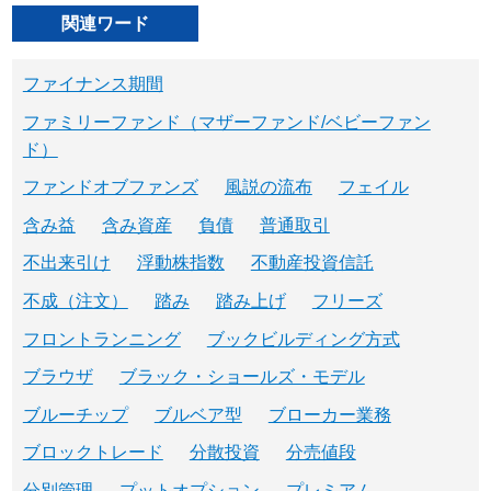
関連ワード
ファイナンス期間
ファミリーファンド（マザーファンド/ベビーファン
ド）
ファンドオブファンズ
風説の流布
フェイル
含み益
含み資産
負債
普通取引
不出来引け
浮動株指数
不動産投資信託
不成（注文）
踏み
踏み上げ
フリーズ
フロントランニング
ブックビルディング方式
ブラウザ
ブラック・ショールズ・モデル
ブルーチップ
ブルベア型
ブローカー業務
ブロックトレード
分散投資
分売値段
分別管理
プットオプション
プレミアム