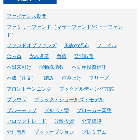
ファイナンス期間
ファミリーファンド（マザーファンド/ベビーファン
ド）
ファンドオブファンズ
風説の流布
フェイル
含み益
含み資産
負債
普通取引
不出来引け
浮動株指数
不動産投資信託
不成（注文）
踏み
踏み上げ
フリーズ
フロントランニング
ブックビルディング方式
ブラウザ
ブラック・ショールズ・モデル
ブルーチップ
ブルベア型
ブローカー業務
ブロックトレード
分散投資
分売値段
分別管理
プットオプション
プレミアム