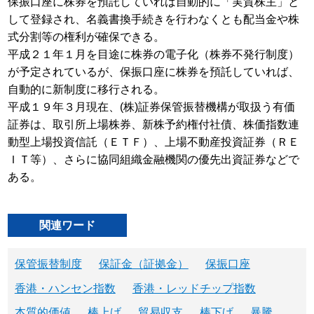
保振口座に株券を預託していれば自動的に「実質株主」と
して登録され、名義書換手続きを行わなくとも配当金や株
式分割等の権利が確保できる。
平成２１年１月を目途に株券の電子化（株券不発行制度）
が予定されているが、保振口座に株券を預託していれば、
自動的に新制度に移行される。
平成１９年３月現在、(株)証券保管振替機構が取扱う有価
証券は、取引所上場株券、新株予約権付社債、株価指数連
動型上場投資信託（ＥＴＦ）、上場不動産投資証券（ＲＥ
ＩＴ等）、さらに協同組織金融機関の優先出資証券などで
ある。
関連ワード
保管振替制度
保証金（証拠金）
保振口座
香港・ハンセン指数
香港・レッドチップ指数
本質的価値
棒上げ
貿易収支
棒下げ
暴騰