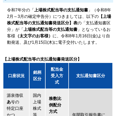
令和7年分の「
上場株式配当等の支払通知書
」（令和8年
2月～3月の確定申告分）につきましては、以下の
【上場
株式配当等の支払通知書発送区分】表
の「支払通知書区
分」が「
上場株式配当等の支払通知書
」となっているお
客様
（太文字のお客様）
に、令和8年1月16日(金)より自
動発送、及び1月15日(木)に電子交付いたします。
【上場株式配当等の支払通知書発送区分】
配当金
銘柄
口座状況
受入方
支払通知書区分
区分
式
源泉徴収
国内
株数比
あり
の
上場
例配分
特定口座
株式
方式
かつ
等
年間取引報告書に