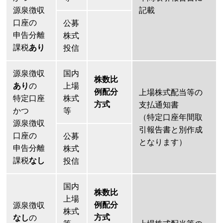
源泉徴収
記載
口座の
公募
申告分離
株式
課税
あり
投信
源泉徴収
国内
株数比
あり
の
上場
例配分
上場株式配当等の
特定口座
株式
方式
支払通知書
かつ
等
（特定口座年間取
源泉徴収
引報告書と別作成
口座の
公募
となります）
申告分離
株式
課税
なし
投信
国内
株数比
上場
例配分
源泉徴収
株式
方式
なし
の