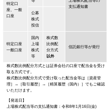
等
上場株式配当等の
特定口
支払通知書
座、一般
公募
口座
株式
投信
国内
株式数
特定口座
上場
比例配
信託銀行等が発行
一般口座
株式
分方式
等
以外
株式数比例配分方式とは証券会社の口座で配当金を受け
取る方式です。
株式数比例配分方式で受け取った配当金等は［資産管
理］→［取引履歴］→［精算履歴（国内）］でもご確認
いただけます。
【発送日】
上場株式配当等の支払通知書：令和8年1月16日(金)